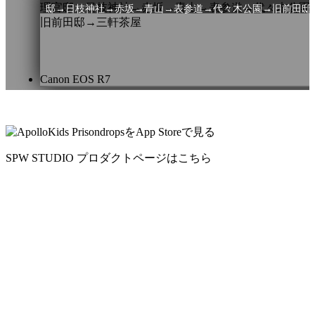
邸→日枝神社→赤坂→青山→表参道→代々木公園→旧前田邸
軒茶屋
(85枚)
Canon EOS R7
SPW STUDIO プロダクトページはこちら