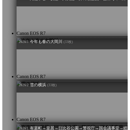
Canon EOS R7
今年も春の大岡川
2026/3
(33枚)
Canon EOS R7
雪の横浜
2026/2
(33枚)
Canon EOS R7
有楽町→皇居→日比谷公園→警視庁→国会議事堂→総
2026/1