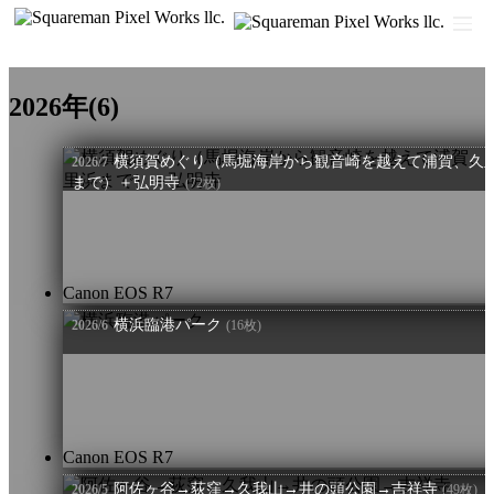
O
2026年
(6)
横須賀めぐり（馬堀海岸から観音崎を越えて浦賀、久
2026/7
まで）＋弘明寺
(72枚)
Canon EOS R7
横浜臨港パーク
2026/6
(16枚)
Canon EOS R7
阿佐ヶ谷→荻窪→久我山→井の頭公園→吉祥寺
2026/5
(49枚)