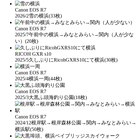
Canon EOS R7
2026/2
雪の横浜
(33枚)
Canon EOS R7
2025/7
午前中の横浜→みなとみらい→関内（人が少な
い）
(20枚)
RICOH GXR s10
2025/5
久しぶりにRicohGXRS10にて横浜
(30枚)
Canon EOS R7
2025/4
横浜一周
(44枚)
Canon EOS R7
2025/3
大黒ふ頭海釣り公園
(18枚)
Canon EOS R7
2024/12
根岸駅→根岸森林公園→関内→みなとみらい→
横浜駅
(50枚)