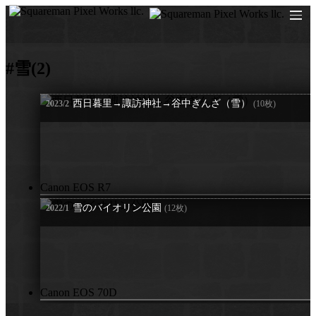
O
#雪
(2)
西日暮里→諏訪神社→谷中ぎんざ（雪）
2023/2
(10枚)
Canon EOS R7
雪のバイオリン公園
2022/1
(12枚)
Canon EOS 70D