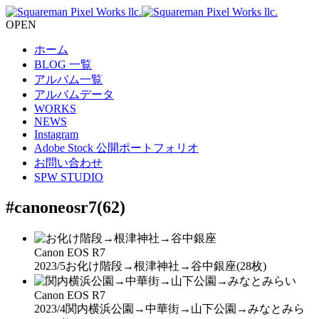
OPEN
ホーム
BLOG 一覧
アルバム一覧
アルバムデータ
WORKS
NEWS
Instagram
Adobe Stock 公開ポートフォリオ
お問い合わせ
SPW STUDIO
#canoneosr7
(62)
Canon EOS R7
2023/5
お化け階段→根津神社→谷中銀座
(28枚)
Canon EOS R7
2023/4
関内横浜公園→中華街→山下公園→みなとみら