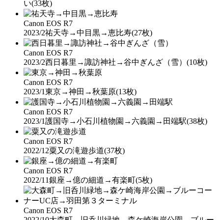
い
(33枚)
Canon EOS R7
2023/2
祐天寺→中目黒→恵比寿
(27枚)
Canon EOS R7
2023/2
西日暮里→諏訪神社→谷中ぎんざ（雪）
(10枚)
Canon EOS R7
2023/1
東京→神田→秋葉原
(13枚)
Canon EOS R7
2023/1
護国寺→小石川植物園→六義園→田端駅
(38枚)
Canon EOS R7
2022/12
粟又の滝遊歩道
(37枚)
Canon EOS R7
2022/11
銀座→億の細道→有楽町
(5枚)
Canon EOS R7
2022/10
大森町→旧呑川緑地→森ケ崎海岸公園→ブルー