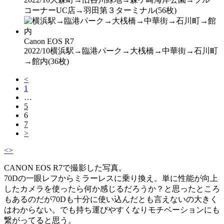
コーナーUC店→羽田第３ターミナル
(56枚)
Canon EOS R7
2022/10
横浜駅→臨港パーク→大桟橋→中華街→石川町
→館内
(36枚)
<
1
…
5
6
7
>
<
>
CANON EOS R7で撮影した写真。
70Dの一眼レフからミラーレスに乗り換え。単に性能が向上
したカメラを使ったら何か感じるだろうか？と思ったところ
もあるのだが70Dも十分に使い込んだとも言えないの大きく
はわからない。でも持ち運びやすくなりモチベーションにも
繋がってると思う。