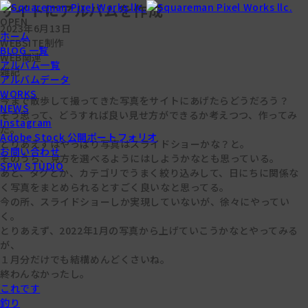
サイトにアルバムを作成
OPEN
2023年6月13日
ホーム
WEBSITE制作
BLOG 一覧
WEB関連
アルバム一覧
雑記
アルバムデータ
WORKS
今まで散歩して撮ってきた写真をサイトにあげたらどうだろう？
NEWS
そう思って、どうすれば良い見せ方ができるか考えつつ、作ってみ
Instagram
た。
Adobe Stock 公開ポートフォリオ
とりあえずはやっぱり写真はスライドショーかな？と。
お問い合わせ
そのうち、見方を選べるようにはしようかなとも思っている。
SPW STUDIO
あと、タグとか、カテゴリでうまく絞り込みして、日にちに関係な
く写真をまとめられるとすごく良いなと思ってる。
今の所、スライドショーしか実現していないが、徐々にやってい
く。
とりあえず、2022年1月の写真から上げていこうかなとやってみる
が、
１月分だけでも結構めんどくさいね。
終わんなかったし。
これです
釣り